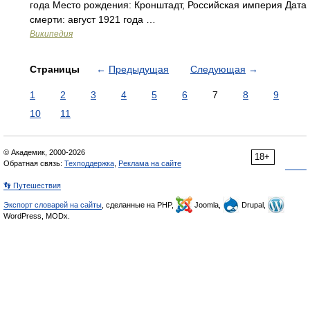
года Место рождения: Кронштадт, Российская империя Дата
смерти: август 1921 года …
Википедия
Страницы
←
Предыдущая
Следующая
→
1
2
3
4
5
6
7
8
9
10
11
© Академик, 2000-2026
18+
Обратная связь:
Техподдержка
,
Реклама на сайте
👣 Путешествия
Экспорт словарей на сайты
, сделанные на PHP,
Joomla,
Drupal,
WordPress, MODx.